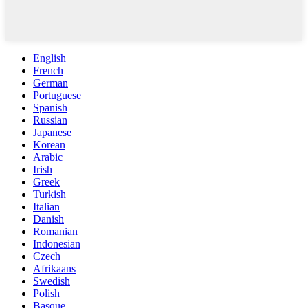
English
French
German
Portuguese
Spanish
Russian
Japanese
Korean
Arabic
Irish
Greek
Turkish
Italian
Danish
Romanian
Indonesian
Czech
Afrikaans
Swedish
Polish
Basque