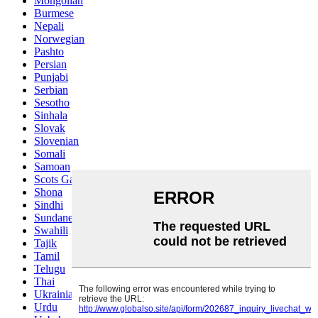
Mongolian
Burmese
Nepali
Norwegian
Pashto
Persian
Punjabi
Serbian
Sesotho
Sinhala
Slovak
Slovenian
Somali
Samoan
Scots Gaelic
Shona
Sindhi
Sundanese
Swahili
Tajik
Tamil
Telugu
Thai
Ukrainian
Urdu