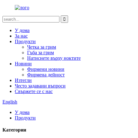
У дома
За нас
Продукти
Четка за грим
Гъба за грим
Натиснете върху ноктите
Новини
Фирмени новини
Фирмена дейност
Изтегли
Често задавани въпроси
Свържете се с нас
English
У дома
Продукти
Категории