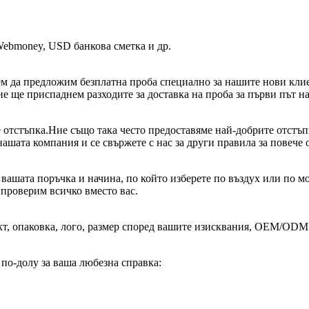
 Webmoney, USD банкова сметка и др.
м да предложим безплатна проба специално за нашите нови клиент
е ще приспаднем разходите за доставка на проба за първи път на
че отстъпка.Ние също така често предоставяме най-добрите отст
нашата компания и се свържете с нас за други правила за повече 
 вашата поръчка и начина, по който изберете по въздух или по мо
проверим всичко вместо вас.
кт, опаковка, лого, размер според вашите изисквания, OEM/ODM
 по-долу за ваша любезна справка: