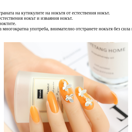
раната на кутикулите на нокътя от естествения нокът.
стествения нокът и изваяния нокът.
ноктите.
а многократна употреба, внимателно отстранете нокътя без сила