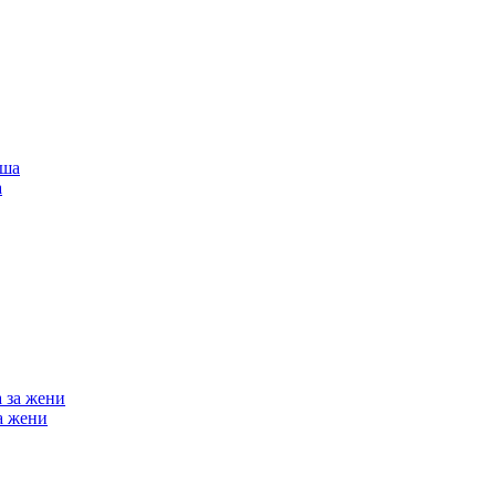
а
а жени