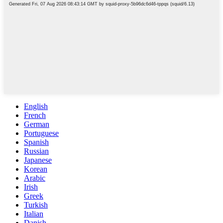
English
French
German
Portuguese
Spanish
Russian
Japanese
Korean
Arabic
Irish
Greek
Turkish
Italian
Danish