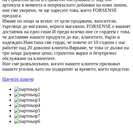
артикула в момента и непрекъснато добавяне на нови линии,
ние сме уверени, че ще харесате това, което FORSENSE
предлага.
Имаме по нещо за всеки: от цели продавачи, вносители,
търговци до магазини, вериги магазини, FORSENSE е вашият
доставчик на едно гише.И преди всичко ние се гордеем с това,
че доставяме нашите продукти до вас, клиентите, бързо и
надеждно.Наистина сме горди, че повече от 10 години с нас
работят над 20 доволни клиента.Вярваме, че това се дължи на
три неща: разумни цени, страхотни марки и безупречно
обслужване на клиентите.
Ние сме развълнувани, когато нашите клиенти признават
нашите усилия, като ни подкрепят за времето, което предстои.
Научете повече