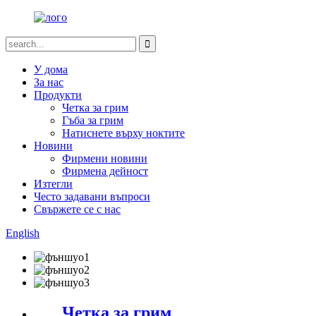
У дома
За нас
Продукти
Четка за грим
Гъба за грим
Натиснете върху ноктите
Новини
Фирмени новини
Фирмена дейност
Изтегли
Често задавани въпроси
Свържете се с нас
English
Четка за грим